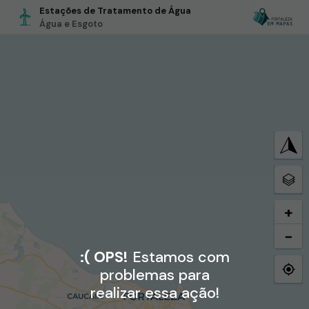
Estações de Tratamento de Água
Água e Esgoto
+
−
:( OPS!
Estamos com
problemas para
realizar essa ação!