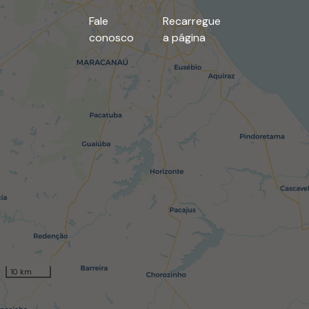
Fale
Recarregue
conosco
a página
10 km