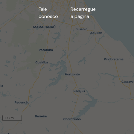
Fale
Recarregue
conosco
a página
10 km