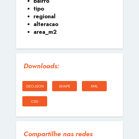
bairro
tipo
regional
alteracao
area_m2
Downloads:
GEOJSON
SHAPE
KML
CSV
Compartilhe nas redes