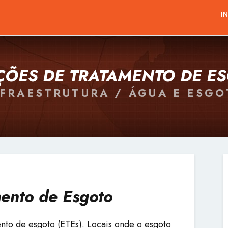
I
ÇÕES DE TRATAMENTO DE E
NFRAESTRUTURA / ÁGUA E ESGO
mento de Esgoto
nto de esgoto (ETEs). Locais onde o esgoto