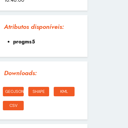
Atributos disponíveis:
progms5
Downloads:
GEOJSON
SHAPE
KML
CSV