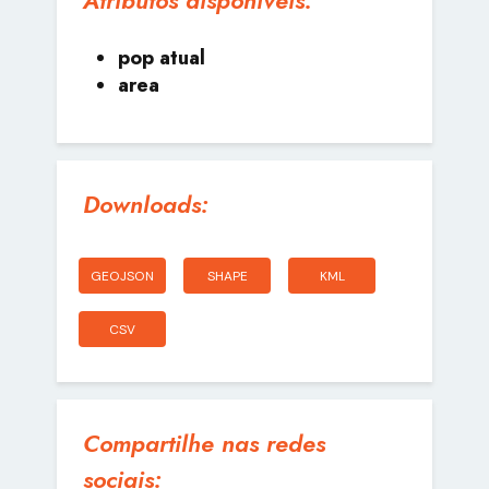
pop atual
area
Downloads:
GEOJSON
SHAPE
KML
CSV
Compartilhe nas redes
sociais: