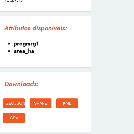
Atributos disponíveis:
progmrg1
area_ha
Downloads:
GEOJSON
SHAPE
KML
CSV