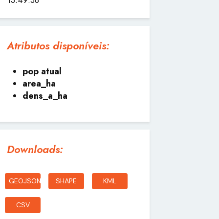
Atributos disponíveis:
pop atual
area_ha
dens_a_ha
Downloads:
GEOJSON
SHAPE
KML
CSV