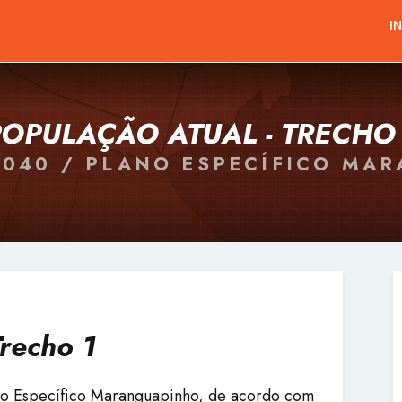
I
POPULAÇÃO ATUAL - TRECHO 
2040 / PLANO ESPECÍFICO MA
Trecho 1
ano Específico Maranguapinho, de acordo com