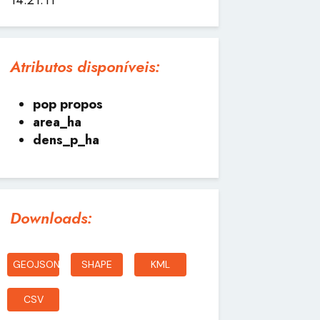
Atributos disponíveis:
pop propos
area_ha
dens_p_ha
Downloads:
GEOJSON
SHAPE
KML
CSV