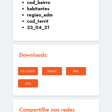
cod_bairro
habitantes
regiao_adm
cod_territ
23_04_21
Downloads:
GEOJSON
SHAPE
KML
CSV
Compartilhe nas redes