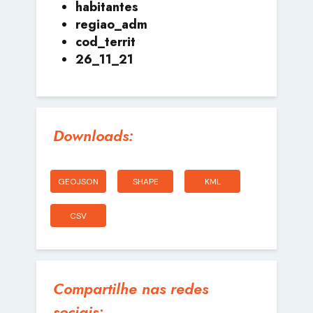
habitantes
regiao_adm
cod_territ
26_11_21
Downloads:
GEOJSON
SHAPE
KML
CSV
Compartilhe nas redes
sociais: