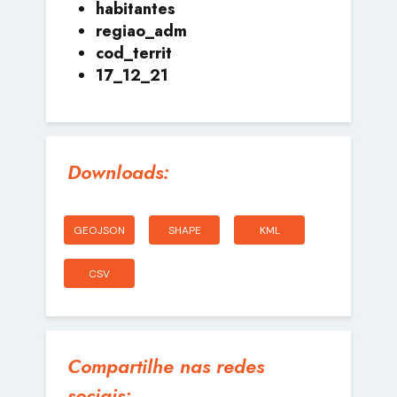
habitantes
regiao_adm
cod_territ
17_12_21
Downloads:
GEOJSON
SHAPE
KML
CSV
Compartilhe nas redes
sociais: