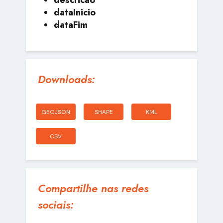
dataInicio
dataFim
Downloads:
GEOJSON
SHAPE
KML
CSV
Compartilhe nas redes
sociais: