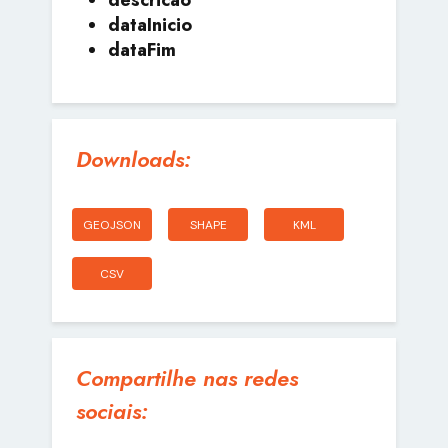
dataInicio
dataFim
Downloads:
GEOJSON
SHAPE
KML
CSV
Compartilhe nas redes
sociais: