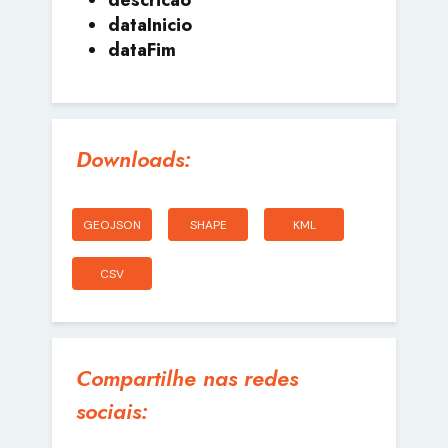
dataInicio
dataFim
Downloads:
GEOJSON
SHAPE
KML
CSV
Compartilhe nas redes
sociais: