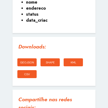
nome
endereco
status
data_criac
Downloads:
GEOJSON
SHAPE
KML
CSV
Compartilhe nas redes
sociais: