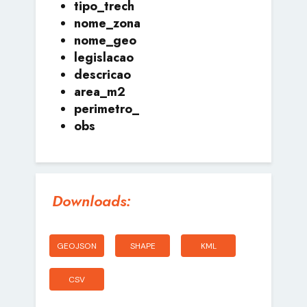
tipo_trech
nome_zona
nome_geo
legislacao
descricao
area_m2
perimetro_
obs
Downloads:
GEOJSON
SHAPE
KML
CSV