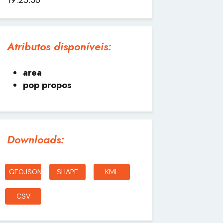
Atributos disponíveis:
area
pop propos
Downloads:
GEOJSON
SHAPE
KML
CSV