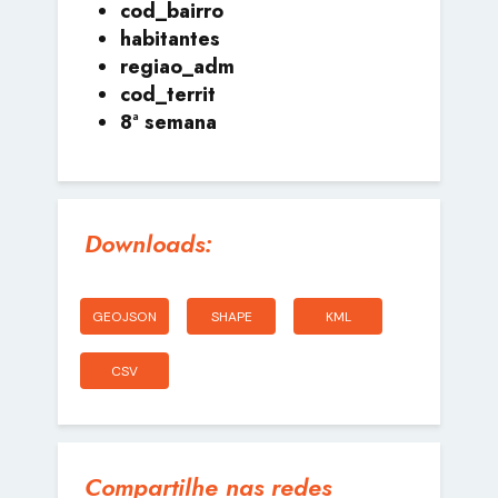
cod_bairro
habitantes
regiao_adm
cod_territ
8ª semana
Downloads:
GEOJSON
SHAPE
KML
CSV
Compartilhe nas redes