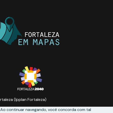
rtaleza (Ipplan Fortaleza)
. Ao continuar navegando, você concorda com tal