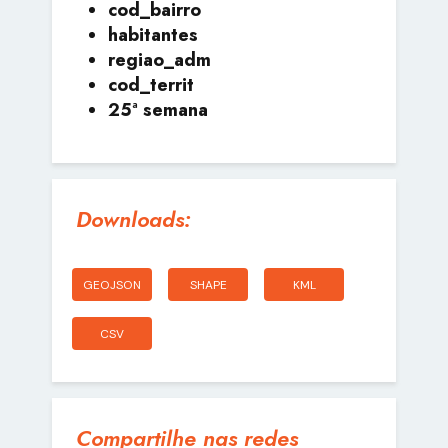
cod_bairro
habitantes
regiao_adm
cod_territ
25ª semana
Downloads:
GEOJSON
SHAPE
KML
CSV
Compartilhe nas redes