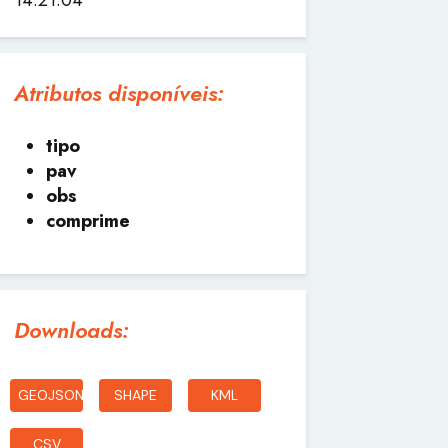
Atributos disponíveis:
tipo
pav
obs
comprime
Downloads:
GEOJSON
SHAPE
KML
CSV