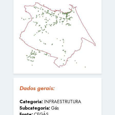
Dados gerais:
Categoria:
INFRAESTRUTURA
Subcategoria:
Gás
Fonte:
CEGÁS