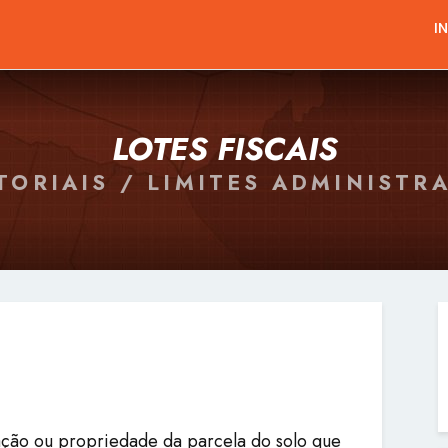
I
LOTES FISCAIS
TORIAIS / LIMITES ADMINISTR
pação ou propriedade da parcela do solo que