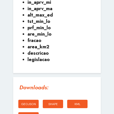
in_aprv_mi
in_aprv_ma
alt_max_ed
tst_min_lo
prf_min_lo
are_min_lo
fracao
area_km2
descricao
legislacao
Downloads:
GEOJSON
SHAPE
KML