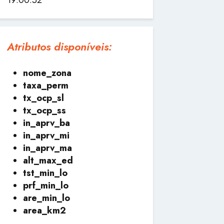
Atributos disponíveis:
nome_zona
taxa_perm
tx_ocp_sl
tx_ocp_ss
in_aprv_ba
in_aprv_mi
in_aprv_ma
alt_max_ed
tst_min_lo
prf_min_lo
are_min_lo
area_km2