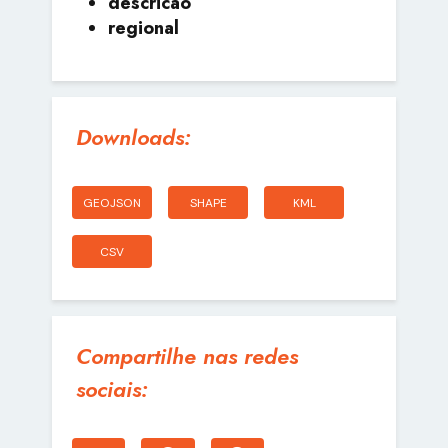
descricao
regional
Downloads:
GEOJSON
SHAPE
KML
CSV
Compartilhe nas redes
sociais: