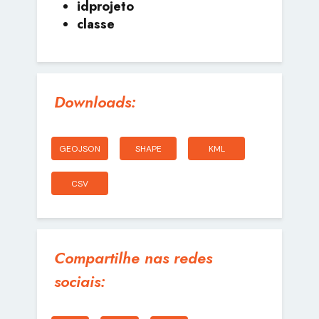
idprojeto
classe
Downloads:
GEOJSON
SHAPE
KML
CSV
Compartilhe nas redes
sociais: