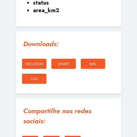
status
area_km2
Downloads:
GEOJSON
SHAPE
KML
CSV
Compartilhe nas redes
sociais: