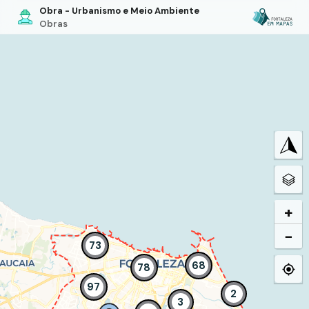
Obra - Urbanismo e Meio Ambiente
Obras
+
−
73
68
78
97
2
3