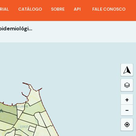
RIAL
CATÁLOGO
SOBRE
API
FALE CONOSCO
03- Incidências Por Bairro - Ano 2022 - 3ª Semana Epidemiológica
+
−