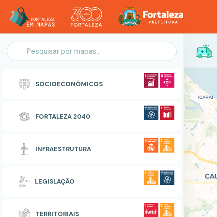
Personalização do Mapa
SOCIOECONÔMICOS
POLIGONO
FORTALEZA 2040
Zonas Especiais de Interesse Social
INFRAESTRUTURA
RESETAR
CONCLUIR
LEGISLAÇÃO
TERRITORIAIS