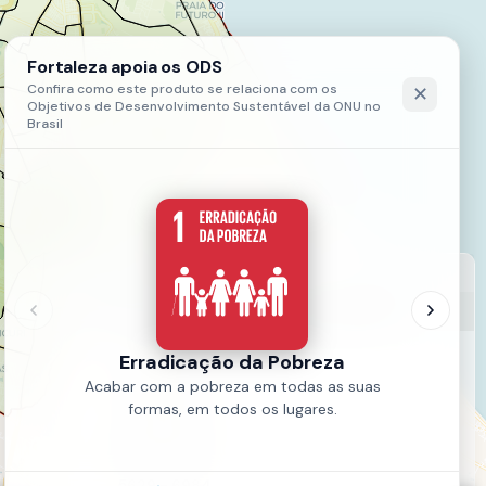
LEGENDA
03- Incidências Por Bairro - Ano 2022 - 3ª Semana Epidemiológica
208 - 1563
1563 - 2918
2918 - 4274
4274 - 5629
5629 - 6984