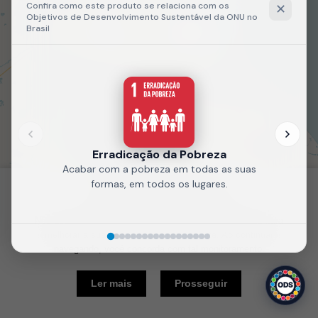
Fale
Recarregue
conosco
a página
Política de Cookies
Nós usamos cookies e outras tecnologias semelhantes para
melhorar a sua experiência em nosso site. Ao continuar
navegando, você concorda com tal monitoramento.
10 km
Ler mais
Prosseguir