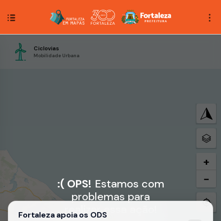
Ciclovias
Mobilidade Urbana
+
−
:( OPS!
Estamos com
problemas para
realizar essa ação!