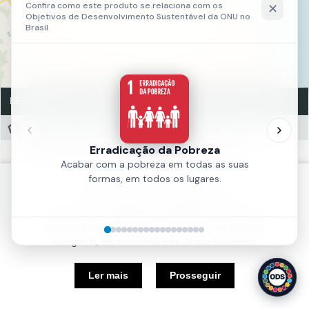
LEGENDA
Base Programatica Proposta- Trecho 3
DENSIFICAÇÃO EM TORNO DAS ÁREAS VERDES
DENSIFICAÇÃO PARA VIABILIDADE DO TRANSPORTE
Política de Cookies
ÁREAS VERDES
Nós usamos cookies e outras tecnologias semelhantes para
Fonte:
IPLANFOR
melhorar a sua experiência em nosso site. Ao continuar
Ano:
2018
navegando, você concorda com tal monitoramento.
5 km
Ler mais
Prosseguir