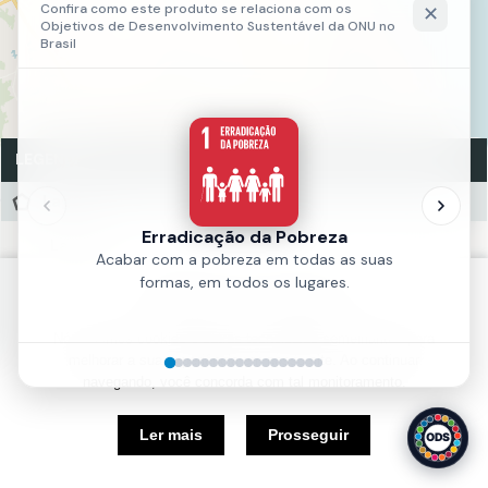
LEGENDA
Lagoas
Lagoas
Fonte:
IPLANFOR
Política de Cookies
Ano:
2018
Nós usamos cookies e outras tecnologias semelhantes para
melhorar a sua experiência em nosso site. Ao continuar
navegando, você concorda com tal monitoramento.
5 km
Ler mais
Prosseguir