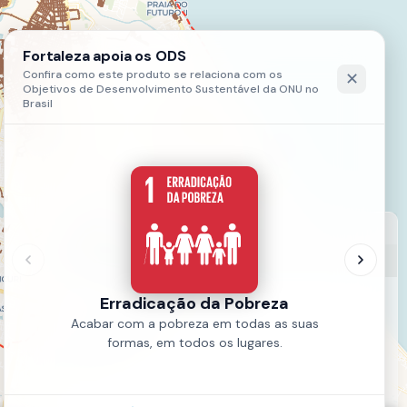
LEGENDA
Rede de Esgoto
Rede de Esgoto
Fonte:
CAGECE
Ano:
2024