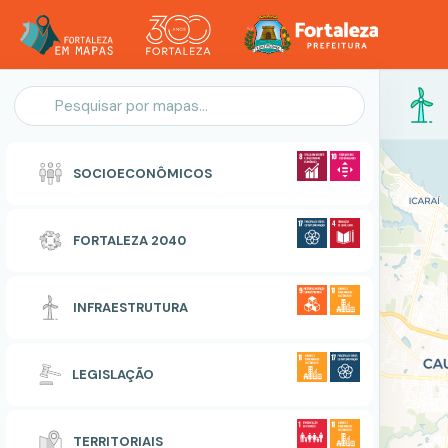
Personalização do Mapa
SOCIOECONÔMICOS
POLIGONO
FORTALEZA 2040
Zonas Especiais de Interesse Social
INFRAESTRUTURA
RESETAR
CONCLUIR
LEGISLAÇÃO
TERRITORIAIS