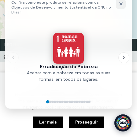
LEGENDA
Abrang. Saúde - Zeis Moura Brasil
HOSPITAL
UAPS
Política de Cookies
Fonte:
SMS
Nós usamos cookies e outras tecnologias semelhantes para
Ano:
2018
melhorar a sua experiência em nosso site. Ao continuar
navegando, você concorda com tal monitoramento.
5 km
Ler mais
Prosseguir