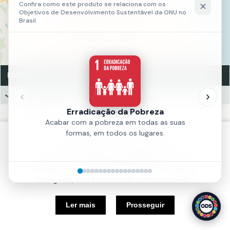
LEGENDA
Velocidade Viária
30
40
Política de Cookies
50
Nós usamos cookies e outras tecnologias semelhantes para
Fonte:
Autarquia Municipal de Trânsito e Cidadania - AMC
melhorar a sua experiência em nosso site. Ao continuar
Ano:
2024
navegando, você concorda com tal monitoramento.
5 km
Ler mais
Prosseguir