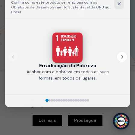
Fale
Recarregue
conosco
a página
Política de Cookies
Nós usamos cookies e outras tecnologias semelhantes para
melhorar a sua experiência em nosso site. Ao continuar
navegando, você concorda com tal monitoramento.
10 km
Ler mais
Prosseguir