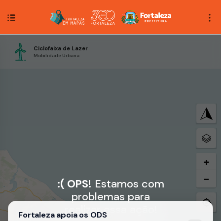
Ciclofaixa de Lazer
Mobilidade Urbana
+
−
:( OPS!
Estamos com
problemas para
realizar essa ação!