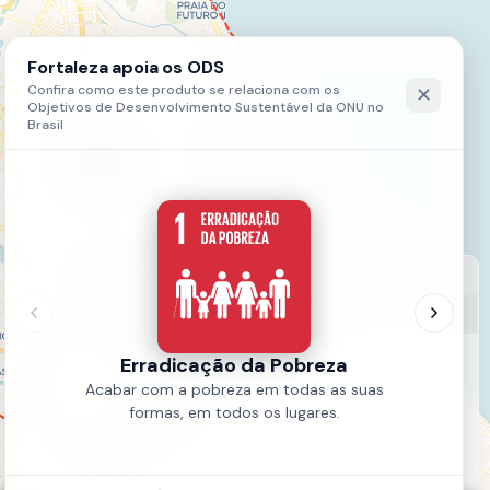
LEGENDA
Ação relevante - Educação
A INICIAR (3)
FINALIZADO (7)
Fonte:
MAPPFOR
Ano:
2023