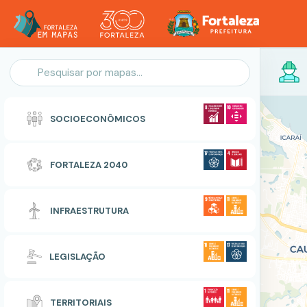
Personalização do Mapa
SOCIOECONÔMICOS
POLIGONO
FORTALEZA 2040
Zonas Especiais de Interesse Social
INFRAESTRUTURA
RESETAR
CONCLUIR
LEGISLAÇÃO
TERRITORIAIS