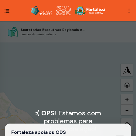
Secretarias Executivas Regionais Antigas
Limites Administrativos
+
−
:( OPS!
Estamos com
problemas para
realizar essa ação!