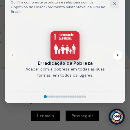
Fale
Recarregue
conosco
a página
Política de Cookies
Nós usamos cookies e outras tecnologias semelhantes para
melhorar a sua experiência em nosso site. Ao continuar
navegando, você concorda com tal monitoramento.
10 km
Ler mais
Prosseguir