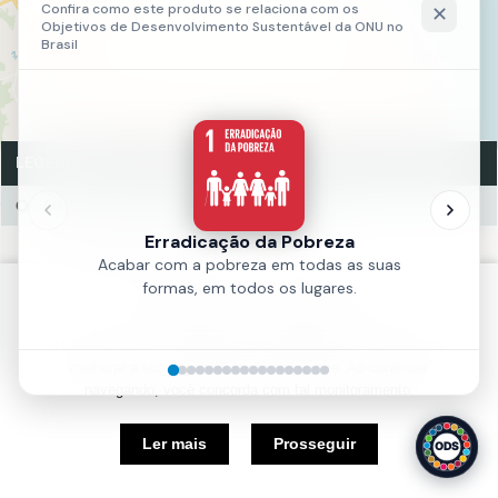
LEGENDA
Obra - Cidadania e Direitos Humanos
FINALIZADO (2)
Fonte:
MAPPFOR
Política de Cookies
Ano:
2023
Nós usamos cookies e outras tecnologias semelhantes para
melhorar a sua experiência em nosso site. Ao continuar
navegando, você concorda com tal monitoramento.
5 km
Ler mais
Prosseguir