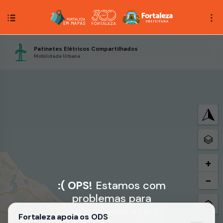
Patinetes Elétricos Compartilhados
Mobilidade Urbana
+
−
:( OPS!
Estamos com
problemas para
realizar essa ação!