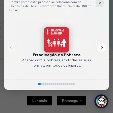
Fale
Recarregue
conosco
a página
Política de Cookies
Nós usamos cookies e outras tecnologias semelhantes para
melhorar a sua experiência em nosso site. Ao continuar
navegando, você concorda com tal monitoramento.
10 km
Ler mais
Prosseguir