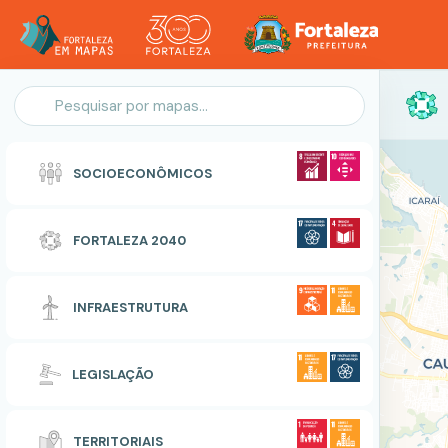
Personalização do Mapa
SOCIOECONÔMICOS
POLIGONO
FORTALEZA 2040
Zonas Especiais de Interesse Social
INFRAESTRUTURA
RESETAR
CONCLUIR
LEGISLAÇÃO
TERRITORIAIS