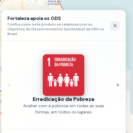
LEGENDA
Base Programática - Trecho 3
DENSIFICAÇÃO EM TORNO DAS ÁREAS VERDES
DENSIFICAÇÃO PARA VIABILIDADE DO
TRANSPORTE
ÁREAS VERDES
Fonte:
IPLANFOR