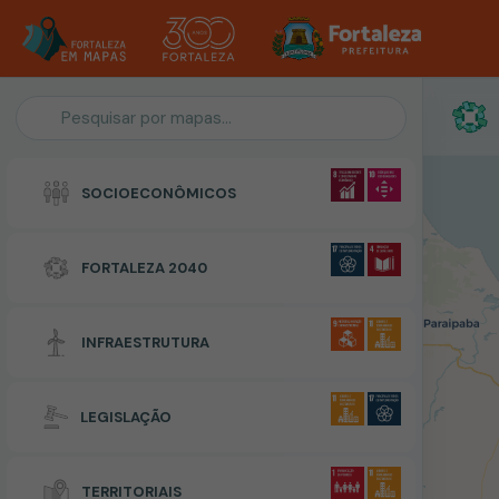
Personalização do Mapa
SOCIOECONÔMICOS
POLIGONO
FORTALEZA 2040
Zonas Especiais de Interesse Social
INFRAESTRUTURA
RESETAR
CONCLUIR
LEGISLAÇÃO
TERRITORIAIS