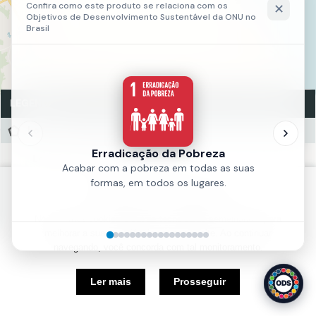
LEGENDA
Lotes - Zeis Praia do Futuro
Lotes - Zeis Praia do Futuro
Fonte:
UNIFOR
Política de Cookies
Ano:
2019
Nós usamos cookies e outras tecnologias semelhantes para
melhorar a sua experiência em nosso site. Ao continuar
navegando, você concorda com tal monitoramento.
5 km
Ler mais
Prosseguir