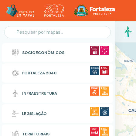
Personalização do Mapa
SOCIOECONÔMICOS
POLIGONO
FORTALEZA 2040
Zonas Especiais de Interesse Social
INFRAESTRUTURA
RESETAR
CONCLUIR
LEGISLAÇÃO
TERRITORIAIS