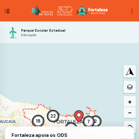
Parque Escolar Estadual
Educação
+
−
22
18
2
7
13
18