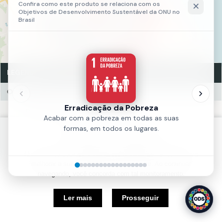
2
37
2
9
2
3
6
12
3
3
3
LEGENDA
Parque Escolar Estadual
Parque Escolar Estadual (170)
Fonte:
SME
Política de Cookies
Ano:
2026
Nós usamos cookies e outras tecnologias semelhantes para
melhorar a sua experiência em nosso site. Ao continuar
navegando, você concorda com tal monitoramento.
5 km
Ler mais
Prosseguir