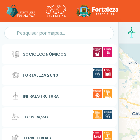
Personalização do Mapa
SOCIOECONÔMICOS
POLIGONO
FORTALEZA 2040
Zonas Especiais de Interesse Social
INFRAESTRUTURA
RESETAR
CONCLUIR
LEGISLAÇÃO
TERRITORIAIS