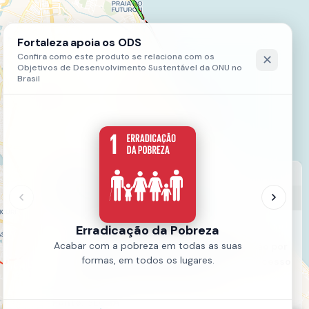
LEGENDA
Gestão das Praias Urbanas
Cessão para gestão da faixa de praia
Praia do Futuro - Área excluída da cessão por
força da ACP em trâmite TRF-5ªR no Processo
Judicial nº 2005.81.00.017654-5
Fonte:
SEUMA