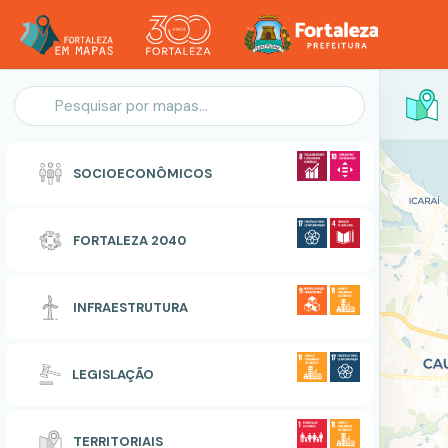
Personalização do Mapa
SOCIOECONÔMICOS
POLIGONO
FORTALEZA 2040
Zonas Especiais de Interesse Social
INFRAESTRUTURA
RESETAR
CONCLUIR
LEGISLAÇÃO
TERRITORIAIS