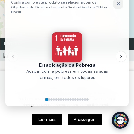
LEGENDA
Evolução Urbana 2015
Evolução Urbana 2015
Fonte:
Plano Fortaleza 2040 com base nas cartografias de
Política de Cookies
Silva Paulet, Adolpho Herbster, plantas de Fortaleza de 1932,
1945 e 2010 e nos dados da SEFIN.
Nós usamos cookies e outras tecnologias semelhantes para
melhorar a sua experiência em nosso site. Ao continuar
Ano:
2018
navegando, você concorda com tal monitoramento.
5 km
Ler mais
Prosseguir